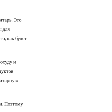
нтарь. Это
ы для
о, как будет
посуду и
дуктов
нитарную
ии. Поэтому