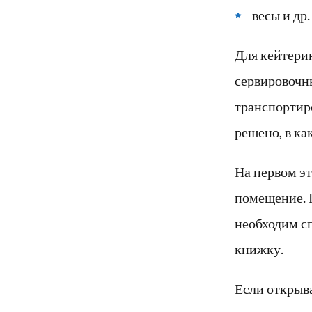
весы и др.
Для кейтери
сервировочны
транспортиро
решено, в ка
На первом эт
помещение. Н
необходим с
книжку.
Если открыва