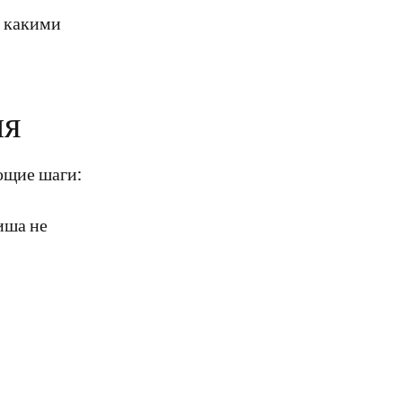
, какими
ля
ющие шаги:
иша не