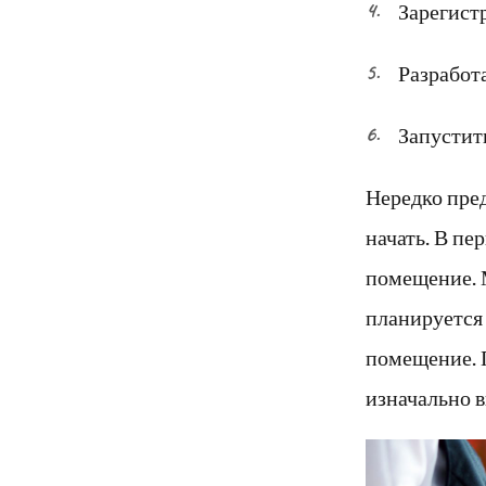
Зарегист
Разработ
Запустит
Нередко пред
начать. В пе
помещение. М
планируется
помещение. 
изначально в