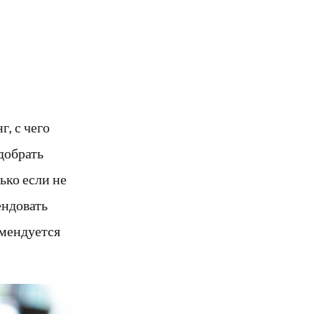
, с чего
добрать
ько если не
ендовать
омендуется