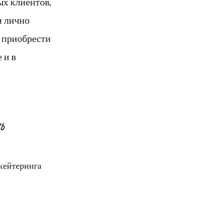
ых клиентов,
и лично
о приобрести
 и в
Ь
кейтеринга