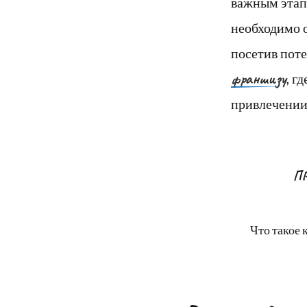
важным этап
необходимо о
посетив пот
франшизу
, г
привлечении
П
Что такое 