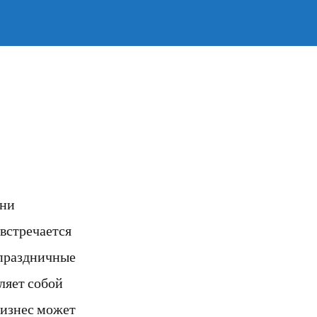
Они
встречается
 праздничные
ляет собой
бизнес может