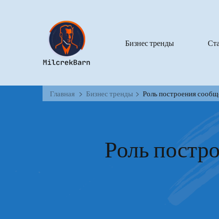
Бизнес тренды
Ст
Главная
Бизнес тренды
Роль построения сообще
Роль постро