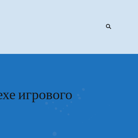
ехе игрового