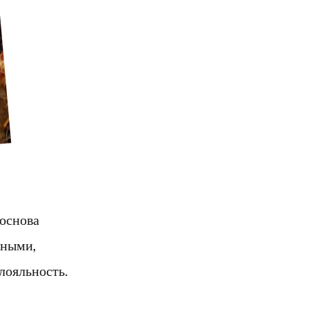
 основа
нными,
лояльность.