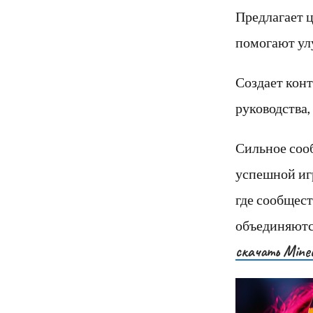
Предлагает 
помогают ул
Создает конт
руководства
Сильное сооб
успешной иг
где сообщест
объединяютс
скачать Minec