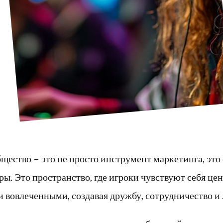
щество – это не просто инструмент маркетинга, это
ы. Это пространство, где игроки чувствуют себя це
 вовлеченными, создавая дружбу, сотрудничество и 