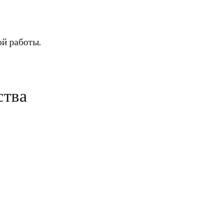
ой работы.
ства