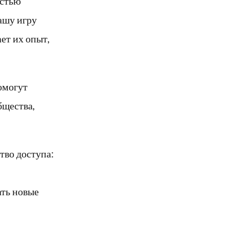
остью
ашу игру
ет их опыт,
омогут
бщества,
тво доступа:
ать новые