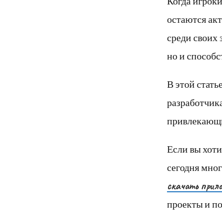
Когда игрок
остаются ак
среди своих 
но и способс
В этой стать
разработчик
привлекающие
Если вы хоти
сегодня мно
скачать прил
проекты и по