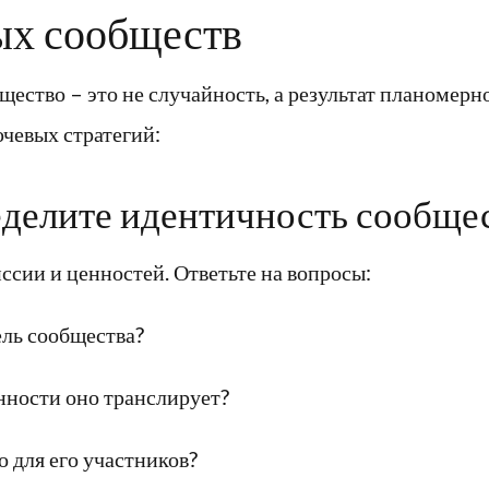
ых сообществ
щество – это не случайность, а результат планомерн
чевых стратегий:
еделите идентичность сообще
ссии и ценностей. Ответьте на вопросы:
ель сообщества?
нности оно транслирует?
о для его участников?