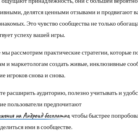
и ощущают принадлежность, они с большей вероятн
тивными, делятся ценными отзывами и продвигают в
знакомых. Это чувство сообщества не только обогаща
твует успеху вашей игры.
е мы рассмотрим практические стратегии, которые п
ам и маркетологам создать живые, инклюзивные соо
 игроков снова и снова.
те расширить аудиторию, полезно учитывать и удобс
гие пользователи предпочитают
ожения на Андроид бесплатно
, чтобы быстрее попробов
делиться ими в сообществе.