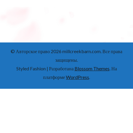
© Авторское право 2026
millcreekbarn.com
. Все права
защищены.
Styled Fashion | Разработана
Blossom Themes
. На
платформе
WordPress
.