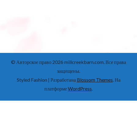
© Авторское право 2026
millcreekbarn.com
. Все права
защищены.
Styled Fashion | Разработана
Blossom Themes
. На
платформе
WordPress
.