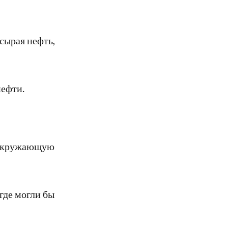
сырая нефть,
нефти.
 окружающую
где могли бы