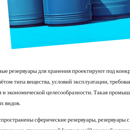
е резервуары для хранения проектируют под конк
чётом типа вещества, условий эксплуатации, требов
и и экономической целесообразности. Такая промыш
х видов.
спространены сферические резервуары, резервуары 
ервуары со стационарной (купольной) крышей и гор