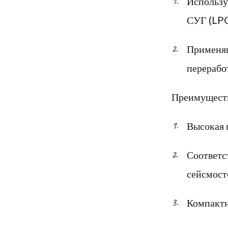
Использу
СУГ (LPG
Применяю
перерабо
Преимущест
Высокая 
Соответс
сейсмост
Компактн