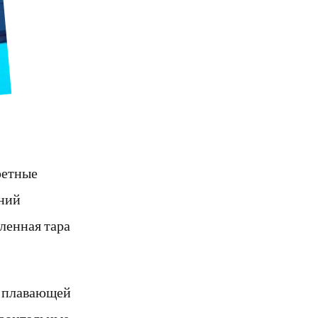
ретные
аний
ленная тара
с плавающей
изонтальные