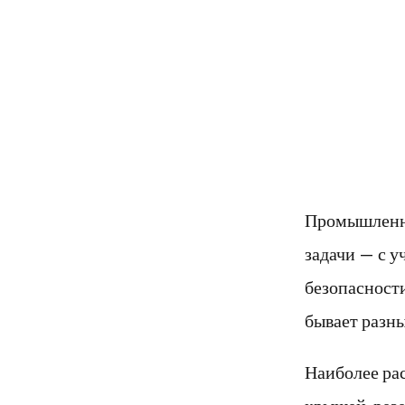
Промышленны
задачи — с у
безопасност
бывает разны
Наиболее ра
крышей, рез