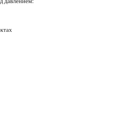
д давлением:
ектах