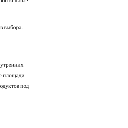
в выбора.
нутренних
е площади
родуктов под