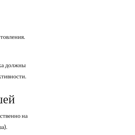
товления.
вка должны
ктивности.
шей
ственно на
а).