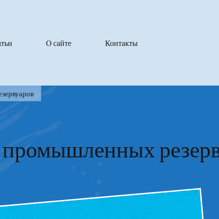
атьи
О сайте
Контакты
зервуаров
 промышленных резерв