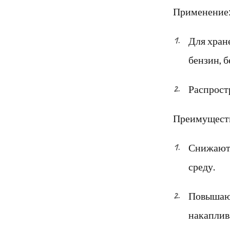
Применение
Для хран
бензин, б
Распрост
Преимущест
Снижают 
среду.
Повышают
накаплив