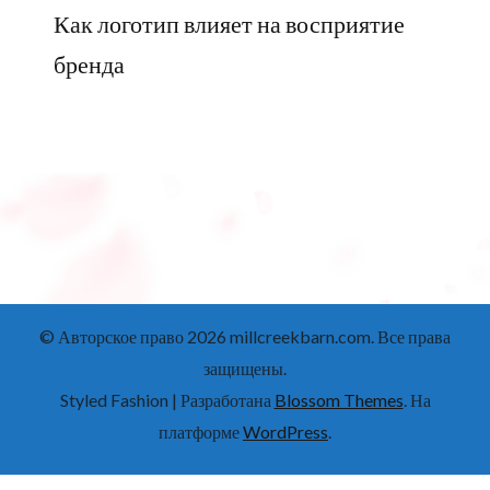
Как логотип влияет на восприятие
бренда
© Авторское право 2026
millcreekbarn.com
. Все права
защищены.
Styled Fashion | Разработана
Blossom Themes
. На
платформе
WordPress
.