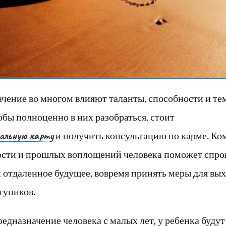
ачение во многом влияют таланты, способности и т
обы полноценно в них разобраться, стоит
альную карту
и получить консультацию по карме. К
ости и прошлых воплощений человека поможет спро
отдаленное будущее, вовремя принять меры для вых
тупиков.
редназначение человека с малых лет, у ребенка буду