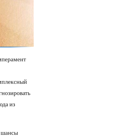
емперамент
омплексный
гнозировать
ода из
т шансы