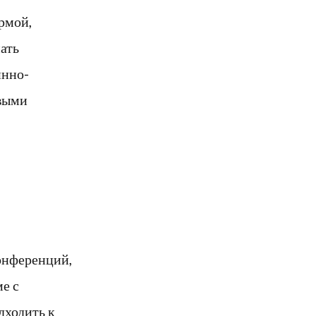
рмой,
ать
инно-
овыми
онференций,
ме с
дходить к