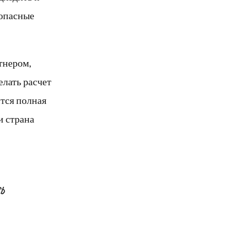
зопасные
тнером,
елать расчет
ится полная
и страна
Ь