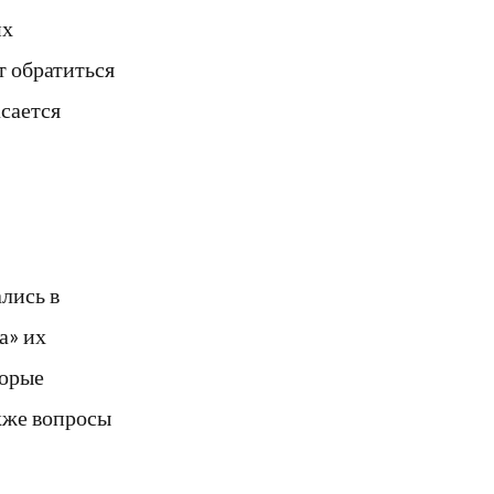
их
т обратиться
асается
лись в
а» их
торые
кже вопросы