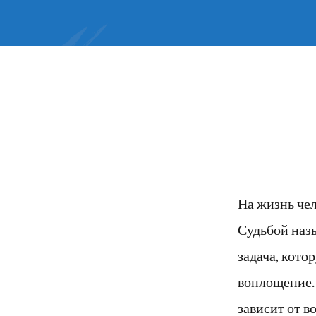
На жизнь чел
Судьбой назы
задача, кото
воплощение. 
зависит от в