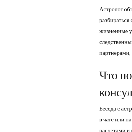
Астролог объ
разбираться
жизненные у
следственны
партнерами, 
Что по
консу
Беседа с ас
в чате или н
расчетами и