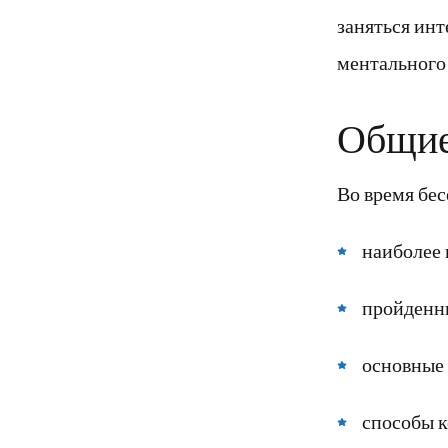
заняться ин
ментального 
Общие
Во время бе
наиболее 
пройденны
основные 
способы 