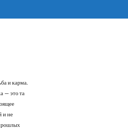
ба и карма.
а — это та
тоящее
 и не
 прошлых