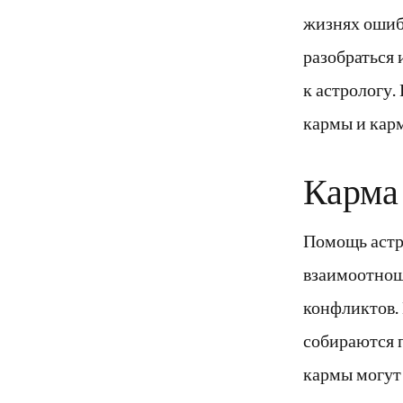
жизнях ошибо
разобраться
к астрологу.
кармы и кар
Карма
Помощь астр
взаимоотнош
конфликтов.
собираются 
кармы могут