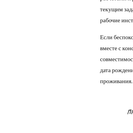
текущим зад
рабочие инст
Если беспок
вместе с кон
совместимост
дата рождени
проживания.
П