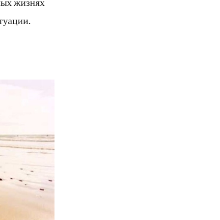
лых жизнях
туации.