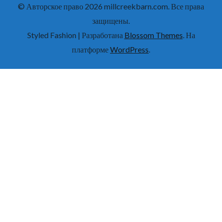
© Авторское право 2026
millcreekbarn.com
. Все права
защищены.
Styled Fashion | Разработана
Blossom Themes
. На
платформе
WordPress
.